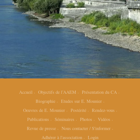
Accueil
Objectifs de l’AAEM
Présentation du CA
Biographie
Etudes sur E. Mounier
Oeuvres de E. Mounier
Postérité
Rendez-vous
Publications
Séminaires
Photos
Vidéos
Revue de presse
Nous contacter / S'informer
Adhérer à l'association
Login