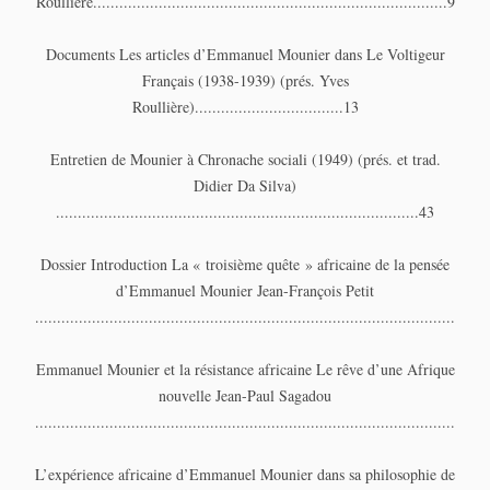
Roullière.................................................................................9
Documents Les articles d’Emmanuel Mounier dans Le Voltigeur
Français (1938-1939) (prés. Yves
Roullière)..................................13
Entretien de Mounier à Chronache sociali (1949) (prés. et trad.
Didier Da Silva)
...................................................................................43
Dossier Introduction La « troisième quête » africaine de la pensée
d’Emmanuel Mounier Jean-François Petit
...................................................................................................53
Emmanuel Mounier et la résistance africaine Le rêve d’une Afrique
nouvelle Jean-Paul Sagadou
....................................................................................................55
L’expérience africaine d’Emmanuel Mounier dans sa philosophie de