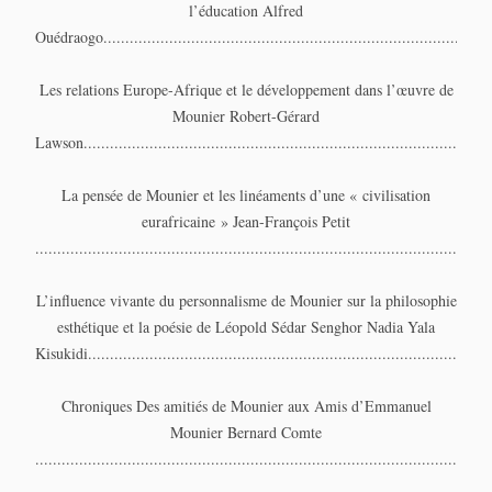
l’éducation Alfred
Ouédraogo........................................................................................
Les relations Europe-Afrique et le développement dans l’œuvre de
Mounier Robert-Gérard
Lawson...........................................................................................
La pensée de Mounier et les linéaments d’une « civilisation
eurafricaine » Jean-François Petit
...................................................................................................97
L’influence vivante du personnalisme de Mounier sur la philosophie
esthétique et la poésie de Léopold Sédar Senghor Nadia Yala
Kisukidi..........................................................................................
Chroniques Des amitiés de Mounier aux Amis d’Emmanuel
Mounier Bernard Comte
.....................................................................................................