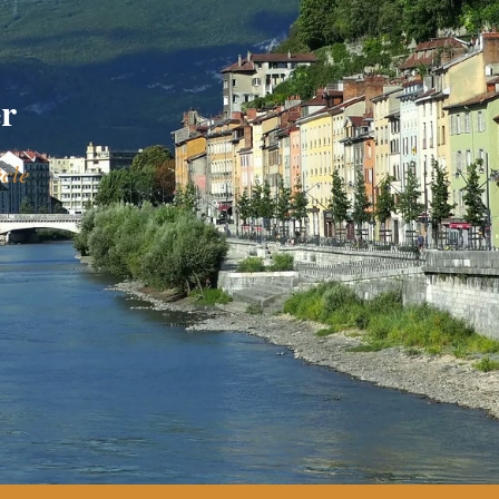
r
cle