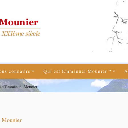
ous connaître
Qui est Emmanuel Mounier ?
A
ies d’Emmanuel Mounier
l Mounier