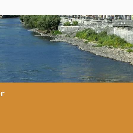
r
cle