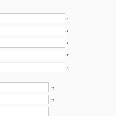
(*)
(*)
(*)
(*)
(*)
(*)
(*)